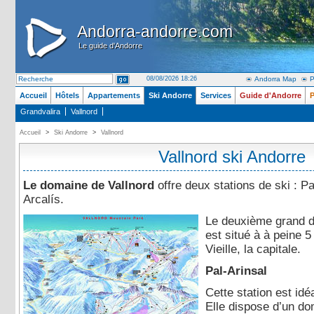
Andorra-andorre.com
Andorra-andorre.com
Le guide d'Andorre
Le guide d'Andorre
08/08/2026 18:26
Andorra Map
P
Accueil
Hôtels
Appartements
Ski Andorre
Services
Guide d'Andorre
P
Grandvalira
Vallnord
Accueil
>
Ski Andorre
>
Vallnord
Vallnord ski Andorre
Le domaine de Vallnord
offre deux stations de ski : Pa
Arcalís.
Le deuxième grand d
est situé à à peine 5
Vieille, la capitale.
Pal-Arinsal
Cette station est idéa
Elle dispose d’un do