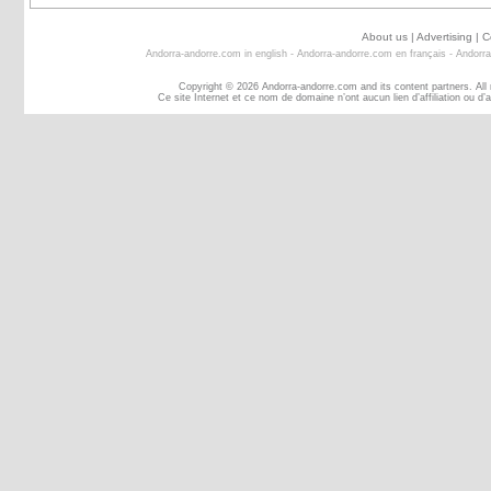
About us
|
Advertising
|
C
Andorra-andorre.com in english
-
Andorra-andorre.com en français
-
Andorra
Copyright © 2026 Andorra-andorre.com and its content partners. All
Ce site Internet et ce nom de domaine n’ont aucun lien d’affiliation ou 