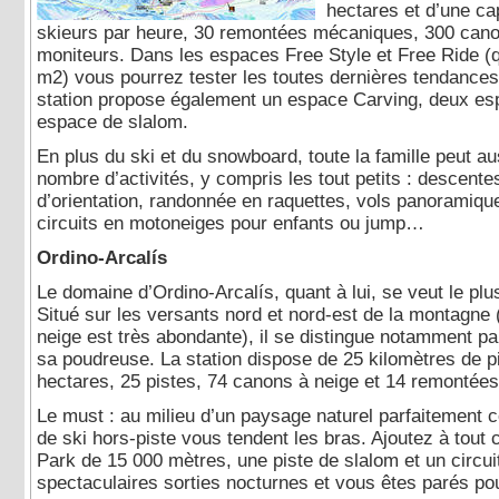
hectares et d’une ca
skieurs par heure, 30 remontées mécaniques, 300 cano
moniteurs. Dans les espaces Free Style et Free Ride (q
m2) vous pourrez tester les toutes dernières tendances
station propose également un espace Carving, deux e
espace de slalom.
En plus du ski et du snowboard, toute la famille peut au
nombre d’activités, y compris les tout petits : descente
d’orientation, randonnée en raquettes, vols panoramique
circuits en motoneiges pour enfants ou jump…
Ordino-Arcalís
Le domaine d’Ordino-Arcalís, quant à lui, se veut le plu
Situé sur les versants nord et nord-est de la montagne (
neige est très abondante), il se distingue notamment par
sa poudreuse. La station dispose de 25 kilomètres de p
hectares, 25 pistes, 74 canons à neige et 14 remontée
Le must : au milieu d’un paysage naturel parfaitement 
de ski hors-piste vous tendent les bras. Ajoutez à tout
Park de 15 000 mètres, une piste de slalom et un circui
spectaculaires sorties nocturnes et vous êtes parés pou