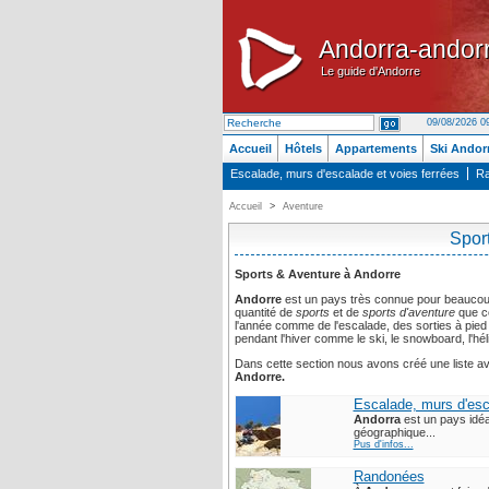
Andorra-andor
Andorra-andor
Le guide d'Andorre
Le guide d'Andorre
09/08/2026 0
Accueil
Hôtels
Appartements
Ski Andor
Escalade, murs d'escalade et voies ferrées
Ra
Accueil
>
Aventure
Spor
Sports & Aventure à Andorre
Andorre
est un pays très connue pour beaucou
quantité de
sports
et de
sports d'aventure
que ce
l'année comme de l'escalade, des sorties à pied
pendant l'hiver comme le ski, le snowboard, l'hé
Dans cette section nous avons créé une liste 
Andorre.
Escalade, murs d'esc
Andorra
est un pays idéal
géographique...
Pus d'infos...
Randonées