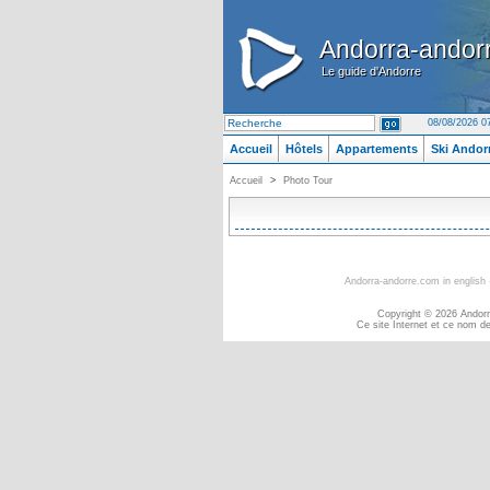
Andorra-andor
Andorra-andor
Le guide d'Andorre
Le guide d'Andorre
08/08/2026 0
Accueil
Hôtels
Appartements
Ski Andor
Accueil
>
Photo Tour
Andorra-andorre.com in english
Copyright © 2026 Andorra
Ce site Internet et ce nom de