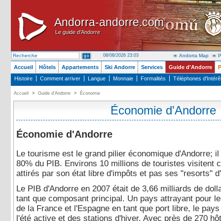
Andorra-andorre.com
Andorra-andorre.com
Le guide d'Andorre
Le guide d'Andorre
08/08/2026 23:03
Andorra Map
P
Accueil
Hôtels
Appartements
Ski Andorre
Services
Guide d'Andorre
P
Histoire
Comment arriver
Langue
Monnaie
Formalités
Téléphones d'Intérê
Accueil
>
Guide d'Andorre
>
Économie
Économie d'Andorre
Économie d'Andorre
Le tourisme est le grand pilier économique d'Andorre; il
80% du PIB. Environs 10 millions de touristes visitent
attirés par son état libre d'impôts et pas ses "resorts" d'
Le PIB d'Andorre en 2007 était de 3,66 milliards de doll
tant que composant principal. Un pays attrayant pour l
de la France et l'Espagne en tant que port libre, le pay
l'été active et des stations d'hiver. Avec près de 270 hô