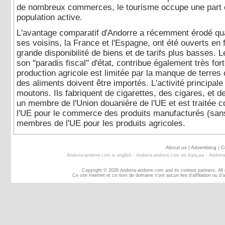
de nombreux commerces, le tourisme occupe une part c
population active.
L'avantage comparatif d'Andorre a récemment érodé q
ses voisins, la France et l'Espagne, ont été ouverts en 
grande disponibilité de biens et de tarifs plus basses. 
son "paradis fiscal" d'état, contribue également très fo
production agricole est limitée par la manque de terres c
des aliments doivent être importés. L'activité principale
moutons. Ils fabriquent de cigarettes, des cigares, et 
un membre de l'Union douanière de l'UE et est traité
l'UE pour le commerce des produits manufacturés (sans 
membres de l'UE pour les produits agricoles.
About us
|
Advertising
|
C
Andorra-andorre.com in english
-
Andorra-andorre.com en français
-
Andorra
Copyright © 2026 Andorra-andorre.com and its content partners. All
Ce site Internet et ce nom de domaine n’ont aucun lien d’affiliation ou 