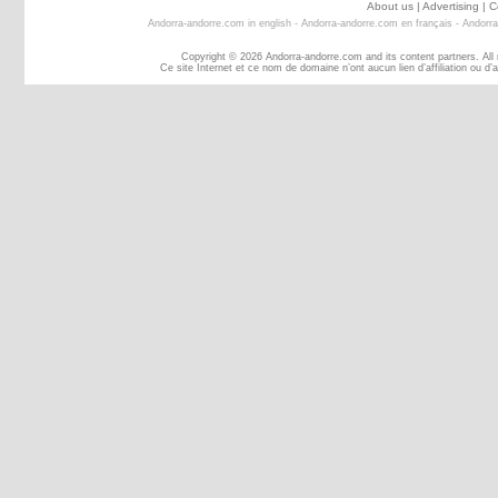
About us
|
Advertising
|
C
Andorra-andorre.com in english
-
Andorra-andorre.com en français
-
Andorra
Copyright © 2026 Andorra-andorre.com and its content partners. All
Ce site Internet et ce nom de domaine n’ont aucun lien d’affiliation ou 