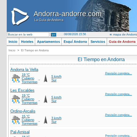
Andorra-andorre.com
Andorra-andorre.com
La Guía de Andorra
La Guía de Andorra
08/08/2026 15:56
mapa de Andorr
Inicio
Hoteles
Apartamentos
Esquí Andorra
Servicios
Guia de Andorra
Inicio
>
El Tiempo en Andorra
El Tiempo en Andorra
Andorra la Vella
Previsión completa...
19 °C
5 km/h
Cubierto
Sur
Tormentas
Les Escaldes
Previsión completa...
19 °C
5 km/h
Cubierto
Sur
Tormentas
Ordino-Arcalis
Previsión completa...
15 °C
3 km/h
Cubierto
Sur
Tormentas
Pal-Arnisal
Previsión completa...