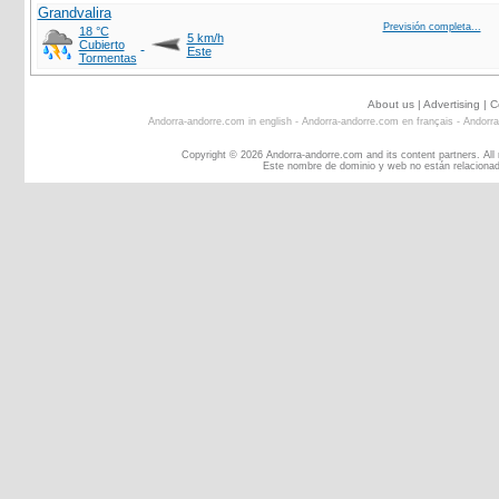
Grandvalira
Previsión completa...
18 °C
5 km/h
Cubierto
Este
Tormentas
About us
|
Advertising
|
C
Andorra-andorre.com in english
-
Andorra-andorre.com en français
-
Andorra
Copyright © 2026 Andorra-andorre.com and its content partners. All
Este nombre de dominio y web no están relacionad