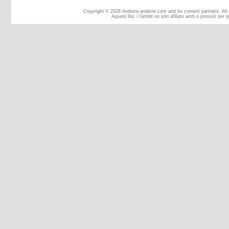
Copyright © 2026 Andorra-andorre.com and its content partners. All
Aquest lloc i l'àmbit no són afiliats amb o posseït per 