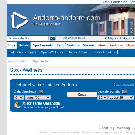
Hotels amb Spa i We
Andorra-andorre.com
Andorra-andorre.com
La Guia d'Andorra
La Guia d'Andorra
09/08/2026 18:20
Mapa d'Andorra
Inici
Hotels
Apartaments
Esquí Andorra
Serveis
Guia d'Andorra
Mapa
Hotels recomanats
Spa - Wellness
Hotels de Luxe
Tots els hotels
Inici
>
Hotels
>
Spa - Wellness
Spa - Wellness
Trobar el vostre hotel en Andorra
Cerca avançada
Data d'arribada
Data de sortida
Millor Tarifa Garantida
Reserva online, paga a l'hotel
About us
|
Advertising
|
C
Andorra-andorre.com in english
-
Andorra-andorre.com en français
-
Andorra